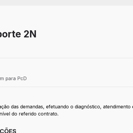
porte 2N
Efetivo
ém para PcD
para PcD
zação das demandas, efetuando o diagnóstico, atendimento
vel do referido contrato.
IÇÕES