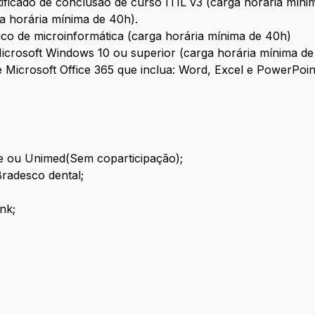
rtificado de conclusão de curso ITIL v3 (carga horária míni
a horária mínima de 40h).
ico de microinformática (carga horária mínima de 40h)
Microsoft Windows 10 ou superior (carga horária mínima de
e Microsoft Office 365 que inclua: Word, Excel e PowerPoin
e ou Unimed(Sem coparticipação);
Bradesco dental;
nk;