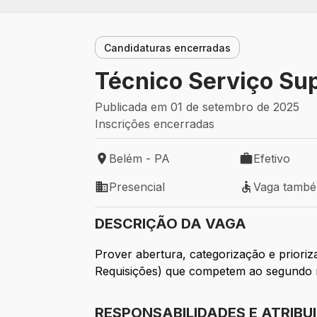
Candidaturas encerradas
Técnico Serviço Su
Publicada em 01 de setembro de 2025
Inscrições encerradas
Belém - PA
Efetivo
Local de trabalho: Belém - PA
Tipo de vaga: 
Presencial
Vaga tamb
Modelo de trabalho: Presencial
Vaga também 
DESCRIÇÃO DA VAGA
Prover abertura, categorização e priori
Requisições) que competem ao segundo ní
RESPONSABILIDADES E ATRIBU