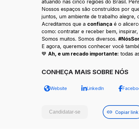
atuando nas cinco regiões do Brasil. Pe
Nossos espaços são construídos por que
juntos, um ambiente de trabalho alegre, c
Acreditamos que a
confiança
é o alicer
como: contratar e receber bem, inspirar, 
Somos muitos. Somos diversos.
#NósSom
E agora, queremos conhecer você também
💙
Ah, e um recado importante:
todas a
CONHEÇA MAIS SOBRE NÓS
Website
LinkedIn
Facebo
Candidatar-se
Copiar link