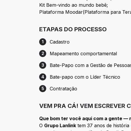
Kit Bem-vindo ao mundo bebê;
Plataforma Moodar(Plataforma para Tera
ETAPAS DO PROCESSO
Cadastro
1
Etapa 1: Cadastro
Mapeamento comportamental
2
Etapa 2: Mapeamento comportamental
Bate-Papo com a Gestão de Pessoa
3
Etapa 3: Bate-Papo com a Gestão de Pe
Bate-papo com o Líder Técnico
4
Etapa 4: Bate-papo com o Líder Técnico
Contratação
5
Etapa 5: Contratação
VEM PRA CÁ! VEM ESCREVER 
Que bom ter você aqui com a gente — 
O
Grupo Lanlink
tem 37 anos de históri